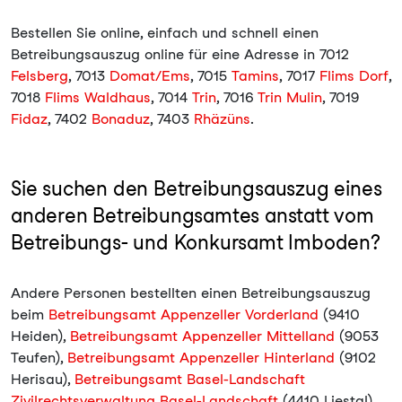
Bestellen Sie online, einfach und schnell einen
Betreibungsauszug online für eine Adresse in 7012
Felsberg
, 7013
Domat/Ems
, 7015
Tamins
, 7017
Flims Dorf
,
7018
Flims Waldhaus
, 7014
Trin
, 7016
Trin Mulin
, 7019
Fidaz
, 7402
Bonaduz
, 7403
Rhäzüns
.
Sie suchen den Betreibungsauszug eines
anderen Betreibungsamtes anstatt vom
Betreibungs- und Konkursamt Imboden?
Andere Personen bestellten einen Betreibungsauszug
beim
Betreibungsamt Appenzeller Vorderland
(9410
Heiden),
Betreibungsamt Appenzeller Mittelland
(9053
Teufen),
Betreibungsamt Appenzeller Hinterland
(9102
Herisau),
Betreibungsamt Basel-Landschaft
Zivilrechtsverwaltung Basel-Landschaft
(4410 Liestal),