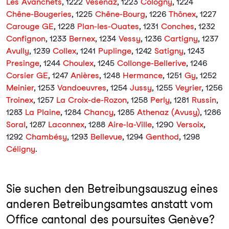
Les Avanchets
, 1222
Vésenaz
, 1223
Cologny
, 1224
Chêne-Bougeries
, 1225
Chêne-Bourg
, 1226
Thônex
, 1227
Carouge GE
, 1228
Plan-les-Ouates
, 1231
Conches
, 1232
Confignon
, 1233
Bernex
, 1234
Vessy
, 1236
Cartigny
, 1237
Avully
, 1239
Collex
, 1241
Puplinge
, 1242
Satigny
, 1243
Presinge
, 1244
Choulex
, 1245
Collonge-Bellerive
, 1246
Corsier GE
, 1247
Anières
, 1248
Hermance
, 1251
Gy
, 1252
Meinier
, 1253
Vandoeuvres
, 1254
Jussy
, 1255
Veyrier
, 1256
Troinex
, 1257
La Croix-de-Rozon
, 1258
Perly
, 1281
Russin
,
1283
La Plaine
, 1284
Chancy
, 1285
Athenaz (Avusy)
, 1286
Soral
, 1287
Laconnex
, 1288
Aire-la-Ville
, 1290
Versoix
,
1292
Chambésy
, 1293
Bellevue
, 1294
Genthod
, 1298
Céligny
.
Sie suchen den Betreibungsauszug eines
anderen Betreibungsamtes anstatt vom
Office cantonal des poursuites Genève?