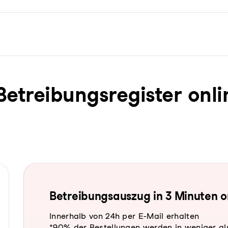
trei­bungs­re­gis­ter onli
Be­trei­bungs­aus­zug in 3 Minuten 
Innerhalb von 24h per E-Mail erhalten
*90% der Bestellungen werden in weniger al