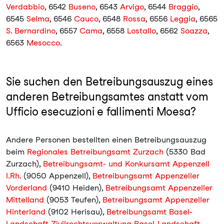
Verdabbio
, 6542
Buseno
, 6543
Arvigo
, 6544
Braggio
,
6545
Selma
, 6546
Cauco
, 6548
Rossa
, 6556
Leggia
, 6565
S. Bernardino
, 6557
Cama
, 6558
Lostallo
, 6562
Soazza
,
6563
Mesocco
.
Sie suchen den Betreibungsauszug eines
anderen Betreibungsamtes anstatt vom
Ufficio esecuzioni e fallimenti Moesa?
Andere Personen bestellten einen Betreibungsauszug
beim
Regionales Betreibungsamt Zurzach
(5330 Bad
Zurzach),
Betreibungsamt- und Konkursamt Appenzell
I.Rh.
(9050 Appenzell),
Betreibungsamt Appenzeller
Vorderland
(9410 Heiden),
Betreibungsamt Appenzeller
Mittelland
(9053 Teufen),
Betreibungsamt Appenzeller
Hinterland
(9102 Herisau),
Betreibungsamt Basel-
Landschaft Zivilrechtsverwaltung Basel-Landschaft