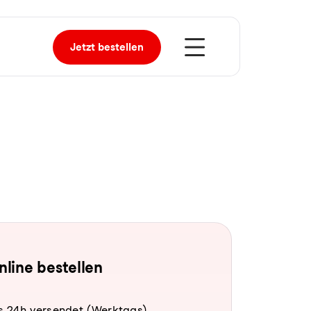
Jetzt
bestellen
online bestellen
s 24h versendet (Werktags).