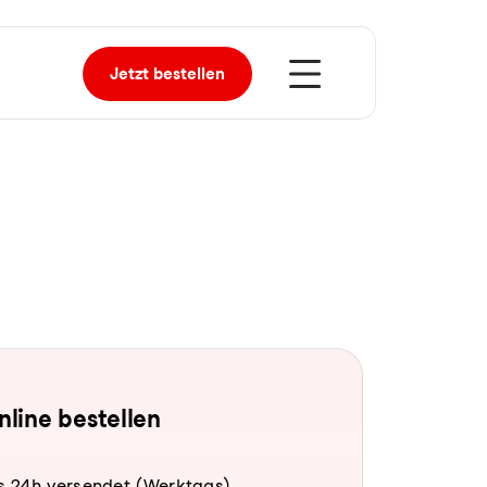
Jetzt
bestellen
online bestellen
s 24h versendet (Werktags).