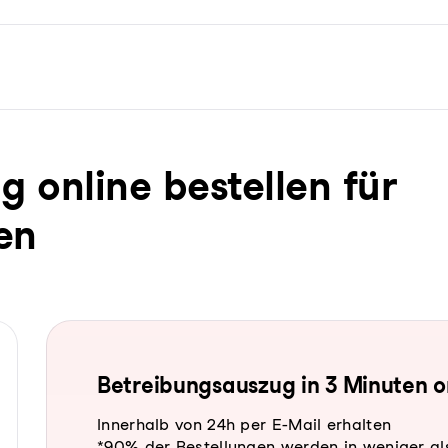
ug online bestellen für
en
Be­trei­bungs­aus­zug in 3 Minuten 
Innerhalb von 24h per E-Mail erhalten
*90% der Bestellungen werden in weniger al