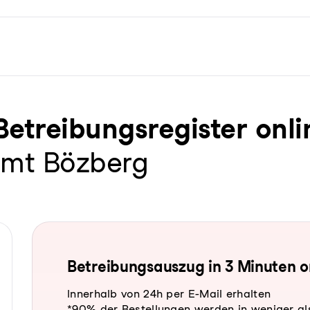
trei­bungs­re­gis­ter onl
amt Bözberg
Be­trei­bungs­aus­zug in 3 Minuten 
Innerhalb von 24h per E-Mail erhalten
*90% der Bestellungen werden in weniger al