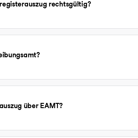
sregisterauszug rechtsgültig?
treibungsamt?
gsauszug über EAMT?