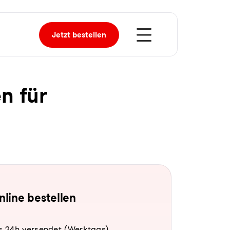
Jetzt
bestellen
en für
online bestellen
s 24h versendet (Werktags).