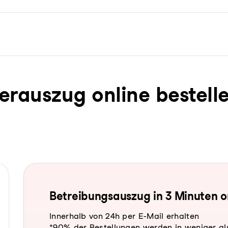
­ter­aus­zug online bestell
Be­trei­bungs­aus­zug in 3 Minuten 
Innerhalb von 24h per E-Mail erhalten
*90% der Bestellungen werden in weniger al