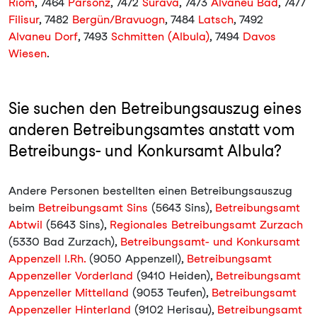
Riom
, 7464
Parsonz
, 7472
Surava
, 7473
Alvaneu Bad
, 7477
Filisur
, 7482
Bergün/Bravuogn
, 7484
Latsch
, 7492
Alvaneu Dorf
, 7493
Schmitten (Albula)
, 7494
Davos
Wiesen
.
Sie suchen den Betreibungsauszug eines
anderen Betreibungsamtes anstatt vom
Betreibungs- und Konkursamt Albula?
Andere Personen bestellten einen Betreibungsauszug
beim
Betreibungsamt Sins
(5643 Sins),
Betreibungsamt
Abtwil
(5643 Sins),
Regionales Betreibungsamt Zurzach
(5330 Bad Zurzach),
Betreibungsamt- und Konkursamt
Appenzell I.Rh.
(9050 Appenzell),
Betreibungsamt
Appenzeller Vorderland
(9410 Heiden),
Betreibungsamt
Appenzeller Mittelland
(9053 Teufen),
Betreibungsamt
Appenzeller Hinterland
(9102 Herisau),
Betreibungsamt