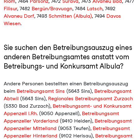
Riom
, 7464
Parsonz
, 7472
Surava
, 7473
Alvaneu Bad
, 7477
Filisur
, 7482
Bergün/Bravuogn
, 7484
Latsch
, 7492
Alvaneu Dorf
, 7493
Schmitten (Albula)
, 7494
Davos
Wiesen
.
Sie suchen den Betreibungsauszug eines
anderen Betreibungsamtes anstatt vom
Betreibungs- und Konkursamt Albula?
Andere Personen bestellten einen Betreibungsauszug
beim
Betreibungsamt Sins
(5643 Sins),
Betreibungsamt
Abtwil
(5643 Sins),
Regionales Betreibungsamt Zurzach
(5330 Bad Zurzach),
Betreibungsamt- und Konkursamt
Appenzell I.Rh.
(9050 Appenzell),
Betreibungsamt
Appenzeller Vorderland
(9410 Heiden),
Betreibungsamt
Appenzeller Mittelland
(9053 Teufen),
Betreibungsamt
Appenzeller Hinterland
(9102 Herisau),
Betreibungsamt