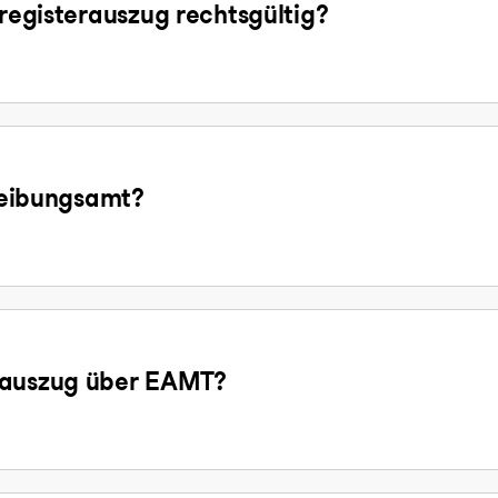
sregisterauszug rechtsgültig?
treibungsamt?
gsauszug über EAMT?