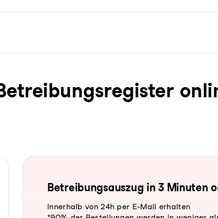
trei­bungs­re­gis­ter onli
Be­trei­bungs­aus­zug in 3 Minuten 
Innerhalb von 24h per E-Mail erhalten
*90% der Bestellungen werden in weniger al