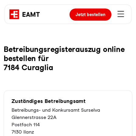
Jetzt
bestellen
Be­trei­bungs­re­gis­ter­aus­zug online
bestellen für
7184 Curaglia
Zuständiges Betreibungsamt
Betreibungs- und Konkursamt Surselva
Glennerstrasse 22A
Postfach 114
7130 Ilanz