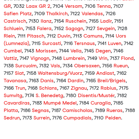
GR
, 7032
Laax GR 2
, 7104
Versam
, 7106
Tenna
, 7107
Safien Platz
, 7109
Thalkirch
, 7122
Valendas
, 7126
Castrisch
, 7130
Ilanz
, 7154
Ruschein
, 7155
Ladir
, 7151
Schluein
, 7153
Falera
, 7152
Sagogn
, 7127
Sevgein
, 7128
Riein
, 7111
Pitasch
, 7112
Duvin
, 7113
Camuns
, 7114
Uors
(Lumnezia)
, 7115
Surcasti
, 7116
Tersnaus
, 7141
Luven
, 7142
Cumbel
, 7143
Morissen
, 7144
Vella
, 7145
Degen
, 7146
Vattiz
, 7147
Vignogn
, 7148
Lumbrein
, 7149
Vrin
, 7137
Flond
,
7138
Surcuolm
, 7132
Vals
, 7134
Obersaxen
, 7156
Rueun
,
7157
Siat
, 7158
Waltensburg/Vuorz
, 7159
Andiast
, 7162
Tavanasa
, 7163
Danis
, 7164
Dardin
, 7165
Breil/Brigels
,
7166
Trun
, 7168
Schlans
, 7167
Zignau
, 7172
Rabius
, 7175
Sumvitg
, 7174
S. Benedetg
, 7180
Disentis/Mustér
, 7182
Cavardiras
, 7183
Mumpé Medel
, 7184
Curaglia
, 7185
Platta
, 7186
Segnas
, 7187
Camischolas
, 7189
Rueras
, 7188
Sedrun
, 7173
Surrein
, 7176
Cumpadials
, 7110
Peiden
.