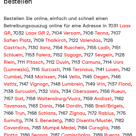
bestellen
Bestellen Sie online, einfach und schnell einen
Betreibungsauszug online für eine Adresse in 7031
Laax
GR
, 7032
Laax GR 2
, 7104
Versam
, 7106
Tenna
, 7107
Safien Platz
, 7109
Thalkirch
, 7122
Valendas
, 7126
Castrisch
, 7130
Ilanz
, 7154
Ruschein
, 7155
Ladir
, 7151
Schluein
, 7153
Falera
, 7152
Sagogn
, 7127
Sevgein
, 7128
Riein
, 7111
Pitasch
, 7112
Duvin
, 7113
Camuns
, 7114
Uors
(Lumnezia)
, 7115
Surcasti
, 7116
Tersnaus
, 7141
Luven
, 7142
Cumbel
, 7143
Morissen
, 7144
Vella
, 7145
Degen
, 7146
Vattiz
, 7147
Vignogn
, 7148
Lumbrein
, 7149
Vrin
, 7137
Flond
,
7138
Surcuolm
, 7132
Vals
, 7134
Obersaxen
, 7156
Rueun
,
7157
Siat
, 7158
Waltensburg/Vuorz
, 7159
Andiast
, 7162
Tavanasa
, 7163
Danis
, 7164
Dardin
, 7165
Breil/Brigels
,
7166
Trun
, 7168
Schlans
, 7167
Zignau
, 7172
Rabius
, 7175
Sumvitg
, 7174
S. Benedetg
, 7180
Disentis/Mustér
, 7182
Cavardiras
, 7183
Mumpé Medel
, 7184
Curaglia
, 7185
Platta
, 7186
Segnas
, 7187
Camischolas
, 7189
Rueras
, 7188