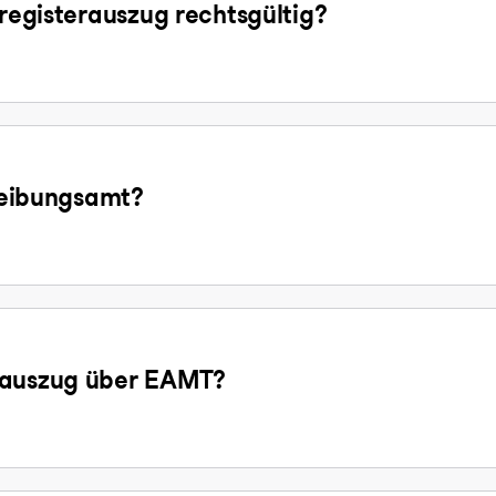
sregisterauszug rechtsgültig?
treibungsamt?
gsauszug über EAMT?