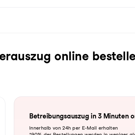
­ter­aus­zug online bestell
Be­trei­bungs­aus­zug in 3 Minuten 
Innerhalb von 24h per E-Mail erhalten
*90% der Bestellungen werden in weniger al