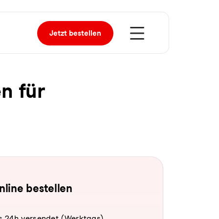
Jetzt
bestellen
en für
online bestellen
s 24h versendet (Werktags).