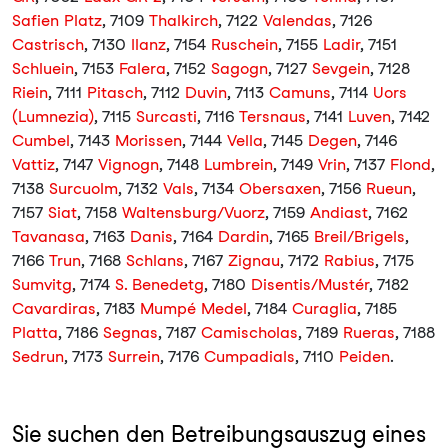
Safien Platz
, 7109
Thalkirch
, 7122
Valendas
, 7126
Castrisch
, 7130
Ilanz
, 7154
Ruschein
, 7155
Ladir
, 7151
Schluein
, 7153
Falera
, 7152
Sagogn
, 7127
Sevgein
, 7128
Riein
, 7111
Pitasch
, 7112
Duvin
, 7113
Camuns
, 7114
Uors
(Lumnezia)
, 7115
Surcasti
, 7116
Tersnaus
, 7141
Luven
, 7142
Cumbel
, 7143
Morissen
, 7144
Vella
, 7145
Degen
, 7146
Vattiz
, 7147
Vignogn
, 7148
Lumbrein
, 7149
Vrin
, 7137
Flond
,
7138
Surcuolm
, 7132
Vals
, 7134
Obersaxen
, 7156
Rueun
,
7157
Siat
, 7158
Waltensburg/Vuorz
, 7159
Andiast
, 7162
Tavanasa
, 7163
Danis
, 7164
Dardin
, 7165
Breil/Brigels
,
7166
Trun
, 7168
Schlans
, 7167
Zignau
, 7172
Rabius
, 7175
Sumvitg
, 7174
S. Benedetg
, 7180
Disentis/Mustér
, 7182
Cavardiras
, 7183
Mumpé Medel
, 7184
Curaglia
, 7185
Platta
, 7186
Segnas
, 7187
Camischolas
, 7189
Rueras
, 7188
Sedrun
, 7173
Surrein
, 7176
Cumpadials
, 7110
Peiden
.
Sie suchen den Betreibungsauszug eines