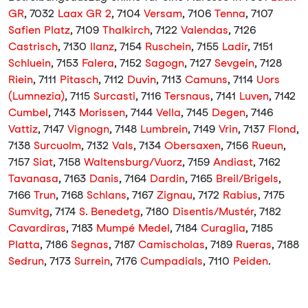
GR
, 7032
Laax GR 2
, 7104
Versam
, 7106
Tenna
, 7107
Safien Platz
, 7109
Thalkirch
, 7122
Valendas
, 7126
Castrisch
, 7130
Ilanz
, 7154
Ruschein
, 7155
Ladir
, 7151
Schluein
, 7153
Falera
, 7152
Sagogn
, 7127
Sevgein
, 7128
Riein
, 7111
Pitasch
, 7112
Duvin
, 7113
Camuns
, 7114
Uors
(Lumnezia)
, 7115
Surcasti
, 7116
Tersnaus
, 7141
Luven
, 7142
Cumbel
, 7143
Morissen
, 7144
Vella
, 7145
Degen
, 7146
Vattiz
, 7147
Vignogn
, 7148
Lumbrein
, 7149
Vrin
, 7137
Flond
,
7138
Surcuolm
, 7132
Vals
, 7134
Obersaxen
, 7156
Rueun
,
7157
Siat
, 7158
Waltensburg/Vuorz
, 7159
Andiast
, 7162
Tavanasa
, 7163
Danis
, 7164
Dardin
, 7165
Breil/Brigels
,
7166
Trun
, 7168
Schlans
, 7167
Zignau
, 7172
Rabius
, 7175
Sumvitg
, 7174
S. Benedetg
, 7180
Disentis/Mustér
, 7182
Cavardiras
, 7183
Mumpé Medel
, 7184
Curaglia
, 7185
Platta
, 7186
Segnas
, 7187
Camischolas
, 7189
Rueras
, 7188
Sedrun
, 7173
Surrein
, 7176
Cumpadials
, 7110
Peiden
.