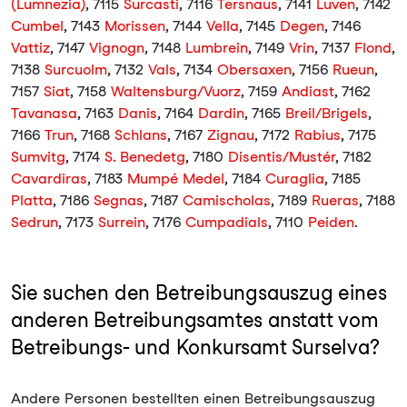
(Lumnezia)
, 7115
Surcasti
, 7116
Tersnaus
, 7141
Luven
, 7142
Cumbel
, 7143
Morissen
, 7144
Vella
, 7145
Degen
, 7146
Vattiz
, 7147
Vignogn
, 7148
Lumbrein
, 7149
Vrin
, 7137
Flond
,
7138
Surcuolm
, 7132
Vals
, 7134
Obersaxen
, 7156
Rueun
,
7157
Siat
, 7158
Waltensburg/Vuorz
, 7159
Andiast
, 7162
Tavanasa
, 7163
Danis
, 7164
Dardin
, 7165
Breil/Brigels
,
7166
Trun
, 7168
Schlans
, 7167
Zignau
, 7172
Rabius
, 7175
Sumvitg
, 7174
S. Benedetg
, 7180
Disentis/Mustér
, 7182
Cavardiras
, 7183
Mumpé Medel
, 7184
Curaglia
, 7185
Platta
, 7186
Segnas
, 7187
Camischolas
, 7189
Rueras
, 7188
Sedrun
, 7173
Surrein
, 7176
Cumpadials
, 7110
Peiden
.
Sie suchen den Betreibungsauszug eines
anderen Betreibungsamtes anstatt vom
Betreibungs- und Konkursamt Surselva?
Andere Personen bestellten einen Betreibungsauszug