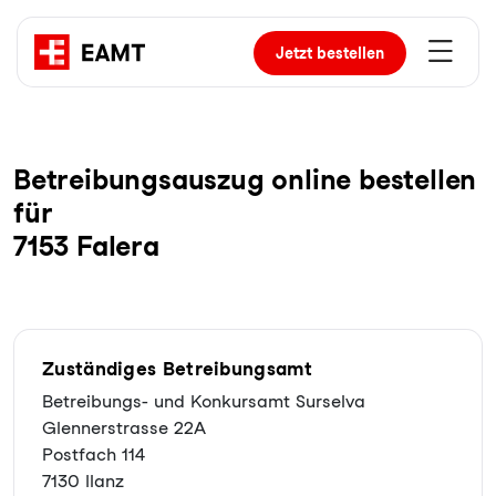
Jetzt
bestellen
Be­trei­bungs­aus­zug online bestellen
für
7153 Falera
Zuständiges Betreibungsamt
Betreibungs- und Konkursamt Surselva
Glennerstrasse 22A
Postfach 114
7130 Ilanz