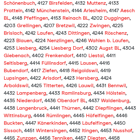
Schönenbuch
, 4127
Birsfelden
, 4132
Muttenz
, 4133
Pratteln
, 4142
Münchenstein
, 4144
Arlesheim
, 4147
Aesch
BL
, 4148
Pfeffingen
, 4153
Reinach BL
, 4202
Duggingen
,
4203
Grellingen
, 4207
Bretzwil
, 4222
Zwingen
, 4225
Brislach
, 4242
Laufen
, 4243
Dittingen
, 4244
Röschenz
,
4223
Blauen
, 4224
Nenzlingen
, 4246
Wahlen b. Laufen
,
4253
Liesberg
, 4254
Liesberg Dorf
, 4302
Augst BL
, 4304
Giebenach
, 4402
Frenkendorf
, 4410
Liestal
, 4411
Seltisberg
, 4414
Füllinsdorf
, 4415
Lausen
, 4416
Bubendorf
, 4417
Ziefen
, 4418
Reigoldswil
, 4419
Lupsingen
, 4422
Arisdorf
, 4423
Hersberg
, 4424
Arboldswil
, 4425
Titterten
, 4426
Lauwil
, 4431
Bennwil
,
4432
Lampenberg
, 4433
Ramlinsburg
, 4434
Hölstein
,
4435
Niederdorf
, 4436
Oberdorf BL
, 4437
Waldenburg
,
4438
Langenbruck
, 4441
Thürnen
, 4442
Diepflingen
, 4443
Wittinsburg
, 4444
Rümlingen
, 4445
Häfelfingen
, 4446
Buckten
, 4447
Känerkinden
, 4448
Läufelfingen
, 4450
Sissach
, 4451
Wintersingen
, 4452
Itingen
, 4453
Nusshof
,
4455
Zunzgen
, 4456
Tenniken
, 4457
Diegten
, 4458