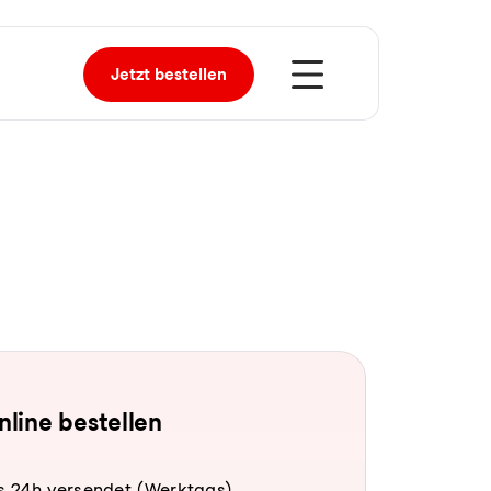
Jetzt
bestellen
online bestellen
s 24h versendet (Werktags).