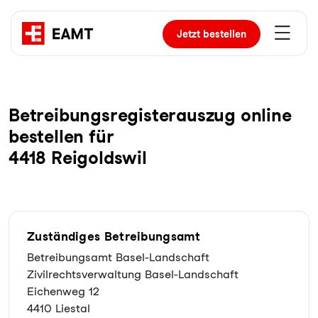
Jetzt
bestellen
Be­trei­bungs­re­gis­ter­aus­zug online
bestellen für
4418 Reigoldswil
Zuständiges Betreibungsamt
Betreibungsamt Basel-Landschaft
Zivilrechtsverwaltung Basel-Landschaft
Eichenweg 12
4410 Liestal