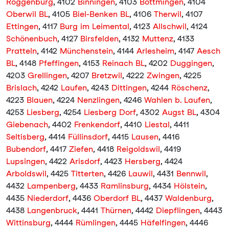
Roggenburg
, 4102
Binningen
, 4103
Bottmingen
, 4104
Oberwil BL
, 4105
Biel-Benken BL
, 4106
Therwil
, 4107
Ettingen
, 4117
Burg im Leimental
, 4123
Allschwil
, 4124
Schönenbuch
, 4127
Birsfelden
, 4132
Muttenz
, 4133
Pratteln
, 4142
Münchenstein
, 4144
Arlesheim
, 4147
Aesch
BL
, 4148
Pfeffingen
, 4153
Reinach BL
, 4202
Duggingen
,
4203
Grellingen
, 4207
Bretzwil
, 4222
Zwingen
, 4225
Brislach
, 4242
Laufen
, 4243
Dittingen
, 4244
Röschenz
,
4223
Blauen
, 4224
Nenzlingen
, 4246
Wahlen b. Laufen
,
4253
Liesberg
, 4254
Liesberg Dorf
, 4302
Augst BL
, 4304
Giebenach
, 4402
Frenkendorf
, 4410
Liestal
, 4411
Seltisberg
, 4414
Füllinsdorf
, 4415
Lausen
, 4416
Bubendorf
, 4417
Ziefen
, 4418
Reigoldswil
, 4419
Lupsingen
, 4422
Arisdorf
, 4423
Hersberg
, 4424
Arboldswil
, 4425
Titterten
, 4426
Lauwil
, 4431
Bennwil
,
4432
Lampenberg
, 4433
Ramlinsburg
, 4434
Hölstein
,
4435
Niederdorf
, 4436
Oberdorf BL
, 4437
Waldenburg
,
4438
Langenbruck
, 4441
Thürnen
, 4442
Diepflingen
, 4443
Wittinsburg
, 4444
Rümlingen
, 4445
Häfelfingen
, 4446