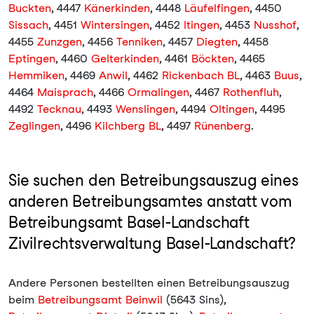
Buckten
, 4447
Känerkinden
, 4448
Läufelfingen
, 4450
Sissach
, 4451
Wintersingen
, 4452
Itingen
, 4453
Nusshof
,
4455
Zunzgen
, 4456
Tenniken
, 4457
Diegten
, 4458
Eptingen
, 4460
Gelterkinden
, 4461
Böckten
, 4465
Hemmiken
, 4469
Anwil
, 4462
Rickenbach BL
, 4463
Buus
,
4464
Maisprach
, 4466
Ormalingen
, 4467
Rothenfluh
,
4492
Tecknau
, 4493
Wenslingen
, 4494
Oltingen
, 4495
Zeglingen
, 4496
Kilchberg BL
, 4497
Rünenberg
.
Sie suchen den Betreibungsauszug eines
anderen Betreibungsamtes anstatt vom
Betreibungsamt Basel-Landschaft
Zivilrechtsverwaltung Basel-Landschaft?
Andere Personen bestellten einen Betreibungsauszug
beim
Betreibungsamt Beinwil
(5643 Sins),