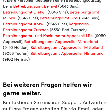
Andere Personen bestellten einen Betreibungsauszug
beim
Betreibungsamt Beinwil
(5643 Sins),
Betreibungsamt Dietwil
(5643 Sins),
Betreibungsamt
Mühlau
(5643 Sins),
Betreibungsamt Sins
(5643 Sins),
Betreibungsamt Abtwil
(5643 Sins),
Regionales
Betreibungsamt Zurzach
(5330 Bad Zurzach),
Betreibungsamt- und Konkursamt Appenzell I.Rh.
(9050
Appenzell),
Betreibungsamt Appenzeller Vorderland
(9410 Heiden),
Betreibungsamt Appenzeller Mittelland
(9053 Teufen),
Betreibungsamt Appenzeller Hinterland
(9102 Herisau)
Bei weiteren Fragen helfen wir
gerne weiter.
Kontaktieren Sie unseren Support. Antworten
auf Ihre Fragen erhalten Sie via Email oder