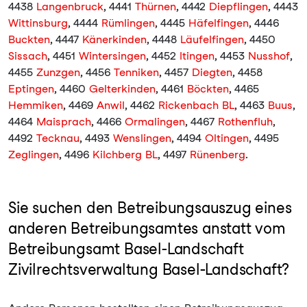
4438
Langenbruck
, 4441
Thürnen
, 4442
Diepflingen
, 4443
Wittinsburg
, 4444
Rümlingen
, 4445
Häfelfingen
, 4446
Buckten
, 4447
Känerkinden
, 4448
Läufelfingen
, 4450
Sissach
, 4451
Wintersingen
, 4452
Itingen
, 4453
Nusshof
,
4455
Zunzgen
, 4456
Tenniken
, 4457
Diegten
, 4458
Eptingen
, 4460
Gelterkinden
, 4461
Böckten
, 4465
Hemmiken
, 4469
Anwil
, 4462
Rickenbach BL
, 4463
Buus
,
4464
Maisprach
, 4466
Ormalingen
, 4467
Rothenfluh
,
4492
Tecknau
, 4493
Wenslingen
, 4494
Oltingen
, 4495
Zeglingen
, 4496
Kilchberg BL
, 4497
Rünenberg
.
Sie suchen den Betreibungsauszug eines
anderen Betreibungsamtes anstatt vom
Betreibungsamt Basel-Landschaft
Zivilrechtsverwaltung Basel-Landschaft?