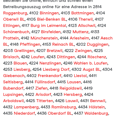
Bestellen Sie online, einfach und schnell einen
Betreibungsauszug online für eine Adresse in 2814
Roggenburg
, 4102
Binningen
, 4103
Bottmingen
, 4104
Oberwil BL
, 4105
Biel-Benken BL
, 4106
Therwil
, 4107
Ettingen
, 4117
Burg im Leimental
, 4123
Allschwil
, 4124
Schönenbuch
, 4127
Birsfelden
, 4132
Muttenz
, 4133
Pratteln
, 4142
Münchenstein
, 4144
Arlesheim
, 4147
Aesch
BL
, 4148
Pfeffingen
, 4153
Reinach BL
, 4202
Duggingen
,
4203
Grellingen
, 4207
Bretzwil
, 4222
Zwingen
, 4225
Brislach
, 4242
Laufen
, 4243
Dittingen
, 4244
Röschenz
,
4223
Blauen
, 4224
Nenzlingen
, 4246
Wahlen b. Laufen
,
4253
Liesberg
, 4254
Liesberg Dorf
, 4302
Augst BL
, 4304
Giebenach
, 4402
Frenkendorf
, 4410
Liestal
, 4411
Seltisberg
, 4414
Füllinsdorf
, 4415
Lausen
, 4416
Bubendorf
, 4417
Ziefen
, 4418
Reigoldswil
, 4419
Lupsingen
, 4422
Arisdorf
, 4423
Hersberg
, 4424
Arboldswil
, 4425
Titterten
, 4426
Lauwil
, 4431
Bennwil
,
4432
Lampenberg
, 4433
Ramlinsburg
, 4434
Hölstein
,
4435
Niederdorf
, 4436
Oberdorf BL
, 4437
Waldenburg
,