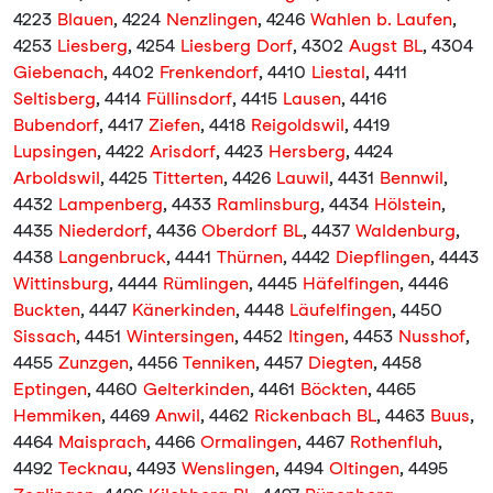
4223
Blauen
, 4224
Nenzlingen
, 4246
Wahlen b. Laufen
,
4253
Liesberg
, 4254
Liesberg Dorf
, 4302
Augst BL
, 4304
Giebenach
, 4402
Frenkendorf
, 4410
Liestal
, 4411
Seltisberg
, 4414
Füllinsdorf
, 4415
Lausen
, 4416
Bubendorf
, 4417
Ziefen
, 4418
Reigoldswil
, 4419
Lupsingen
, 4422
Arisdorf
, 4423
Hersberg
, 4424
Arboldswil
, 4425
Titterten
, 4426
Lauwil
, 4431
Bennwil
,
4432
Lampenberg
, 4433
Ramlinsburg
, 4434
Hölstein
,
4435
Niederdorf
, 4436
Oberdorf BL
, 4437
Waldenburg
,
4438
Langenbruck
, 4441
Thürnen
, 4442
Diepflingen
, 4443
Wittinsburg
, 4444
Rümlingen
, 4445
Häfelfingen
, 4446
Buckten
, 4447
Känerkinden
, 4448
Läufelfingen
, 4450
Sissach
, 4451
Wintersingen
, 4452
Itingen
, 4453
Nusshof
,
4455
Zunzgen
, 4456
Tenniken
, 4457
Diegten
, 4458
Eptingen
, 4460
Gelterkinden
, 4461
Böckten
, 4465
Hemmiken
, 4469
Anwil
, 4462
Rickenbach BL
, 4463
Buus
,
4464
Maisprach
, 4466
Ormalingen
, 4467
Rothenfluh
,
4492
Tecknau
, 4493
Wenslingen
, 4494
Oltingen
, 4495