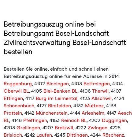
Betreibungsauszug online bei
Betreibungsamt Basel-Landschaft
Zivilrechtsverwaltung Basel-Landschaft
bestellen
Bestellen Sie online, einfach und schnell einen
Betreibungsauszug online für eine Adresse in 2814
Roggenburg
, 4102
Binningen
, 4103
Bottmingen
, 4104
Oberwil BL
, 4105
Biel-Benken BL
, 4106
Therwil
, 4107
Ettingen
, 4117
Burg im Leimental
, 4123
Allschwil
, 4124
Schönenbuch
, 4127
Birsfelden
, 4132
Muttenz
, 4133
Pratteln
, 4142
Münchenstein
, 4144
Arlesheim
, 4147
Aesch
BL
, 4148
Pfeffingen
, 4153
Reinach BL
, 4202
Duggingen
,
4203
Grellingen
, 4207
Bretzwil
, 4222
Zwingen
, 4225
Brislach
, 4242
Laufen
, 4243
Dittingen
, 4244
Röschenz
,