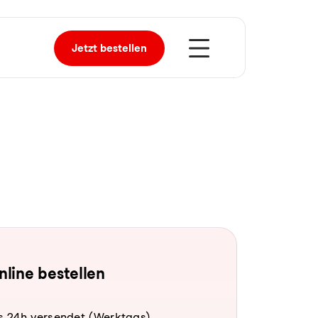
Jetzt
bestellen
online bestellen
s 24h versendet (Werktags).