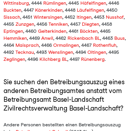
Wittinsburg
, 4444
Rümlingen
, 4445
Häfelfingen
, 4446
Buckten
, 4447
Känerkinden
, 4448
Läufelfingen
, 4450
Sissach
, 4451
Wintersingen
, 4452
Itingen
, 4453
Nusshof
,
4455
Zunzgen
, 4456
Tenniken
, 4457
Diegten
, 4458
Eptingen
, 4460
Gelterkinden
, 4461
Böckten
, 4465
Hemmiken
, 4469
Anwil
, 4462
Rickenbach BL
, 4463
Buus
,
4464
Maisprach
, 4466
Ormalingen
, 4467
Rothenfluh
,
4492
Tecknau
, 4493
Wenslingen
, 4494
Oltingen
, 4495
Zeglingen
, 4496
Kilchberg BL
, 4497
Rünenberg
.
Sie suchen den Betreibungsauszug eines
anderen Betreibungsamtes anstatt vom
Betreibungsamt Basel-Landschaft
Zivilrechtsverwaltung Basel-Landschaft?
Andere Personen bestellten einen Betreibungsauszug