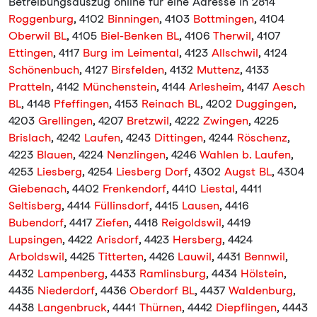
Betreibungsauszug online für eine Adresse in 2814
Roggenburg
, 4102
Binningen
, 4103
Bottmingen
, 4104
Oberwil BL
, 4105
Biel-Benken BL
, 4106
Therwil
, 4107
Ettingen
, 4117
Burg im Leimental
, 4123
Allschwil
, 4124
Schönenbuch
, 4127
Birsfelden
, 4132
Muttenz
, 4133
Pratteln
, 4142
Münchenstein
, 4144
Arlesheim
, 4147
Aesch
BL
, 4148
Pfeffingen
, 4153
Reinach BL
, 4202
Duggingen
,
4203
Grellingen
, 4207
Bretzwil
, 4222
Zwingen
, 4225
Brislach
, 4242
Laufen
, 4243
Dittingen
, 4244
Röschenz
,
4223
Blauen
, 4224
Nenzlingen
, 4246
Wahlen b. Laufen
,
4253
Liesberg
, 4254
Liesberg Dorf
, 4302
Augst BL
, 4304
Giebenach
, 4402
Frenkendorf
, 4410
Liestal
, 4411
Seltisberg
, 4414
Füllinsdorf
, 4415
Lausen
, 4416
Bubendorf
, 4417
Ziefen
, 4418
Reigoldswil
, 4419
Lupsingen
, 4422
Arisdorf
, 4423
Hersberg
, 4424
Arboldswil
, 4425
Titterten
, 4426
Lauwil
, 4431
Bennwil
,
4432
Lampenberg
, 4433
Ramlinsburg
, 4434
Hölstein
,
4435
Niederdorf
, 4436
Oberdorf BL
, 4437
Waldenburg
,
4438
Langenbruck
, 4441
Thürnen
, 4442
Diepflingen
, 4443