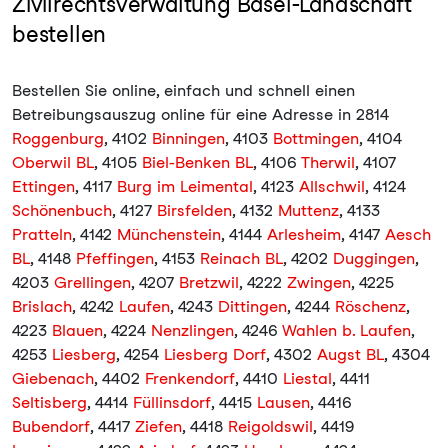
Zivilrechtsverwaltung Basel-Landschaft
bestellen
Bestellen Sie online, einfach und schnell einen
Betreibungsauszug online für eine Adresse in 2814
Roggenburg
, 4102
Binningen
, 4103
Bottmingen
, 4104
Oberwil BL
, 4105
Biel-Benken BL
, 4106
Therwil
, 4107
Ettingen
, 4117
Burg im Leimental
, 4123
Allschwil
, 4124
Schönenbuch
, 4127
Birsfelden
, 4132
Muttenz
, 4133
Pratteln
, 4142
Münchenstein
, 4144
Arlesheim
, 4147
Aesch
BL
, 4148
Pfeffingen
, 4153
Reinach BL
, 4202
Duggingen
,
4203
Grellingen
, 4207
Bretzwil
, 4222
Zwingen
, 4225
Brislach
, 4242
Laufen
, 4243
Dittingen
, 4244
Röschenz
,
4223
Blauen
, 4224
Nenzlingen
, 4246
Wahlen b. Laufen
,
4253
Liesberg
, 4254
Liesberg Dorf
, 4302
Augst BL
, 4304
Giebenach
, 4402
Frenkendorf
, 4410
Liestal
, 4411
Seltisberg
, 4414
Füllinsdorf
, 4415
Lausen
, 4416
Bubendorf
, 4417
Ziefen
, 4418
Reigoldswil
, 4419