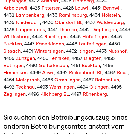
Lupsingen
, 4422
Arisdorf
, 4423
Hersberg
, 4424
Arboldswil
, 4425
Titterten
, 4426
Lauwil
, 4431
Bennwil
,
4432
Lampenberg
, 4433
Ramlinsburg
, 4434
Hölstein
,
4435
Niederdorf
, 4436
Oberdorf BL
, 4437
Waldenburg
,
4438
Langenbruck
, 4441
Thürnen
, 4442
Diepflingen
, 4443
Wittinsburg
, 4444
Rümlingen
, 4445
Häfelfingen
, 4446
Buckten
, 4447
Känerkinden
, 4448
Läufelfingen
, 4450
Sissach
, 4451
Wintersingen
, 4452
Itingen
, 4453
Nusshof
,
4455
Zunzgen
, 4456
Tenniken
, 4457
Diegten
, 4458
Eptingen
, 4460
Gelterkinden
, 4461
Böckten
, 4465
Hemmiken
, 4469
Anwil
, 4462
Rickenbach BL
, 4463
Buus
,
4464
Maisprach
, 4466
Ormalingen
, 4467
Rothenfluh
,
4492
Tecknau
, 4493
Wenslingen
, 4494
Oltingen
, 4495
Zeglingen
, 4496
Kilchberg BL
, 4497
Rünenberg
.
Sie suchen den Betreibungsauszug eines
anderen Betreibungsamtes anstatt vom