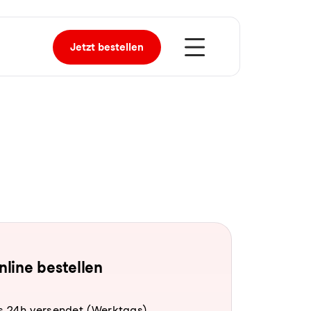
Jetzt
bestellen
online bestellen
s 24h versendet (Werktags).